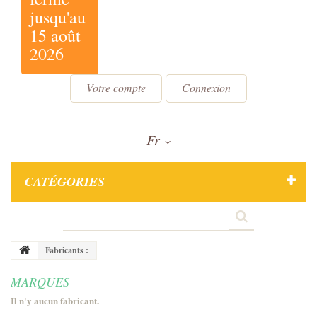
jusqu'au
15 août
2026
Votre compte
Connexion
Fr
CATÉGORIES
Fabricants :
MARQUES
Il n'y aucun fabricant.